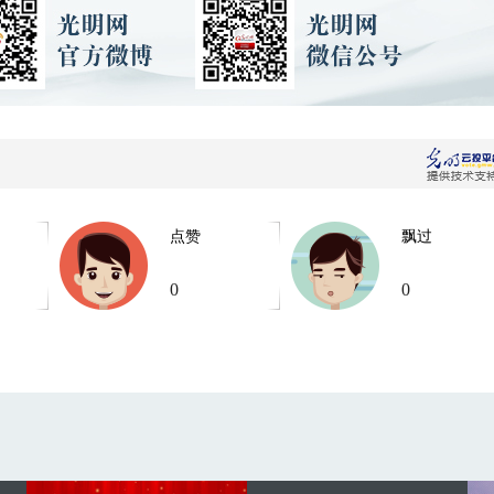
点赞
飘过
0
0