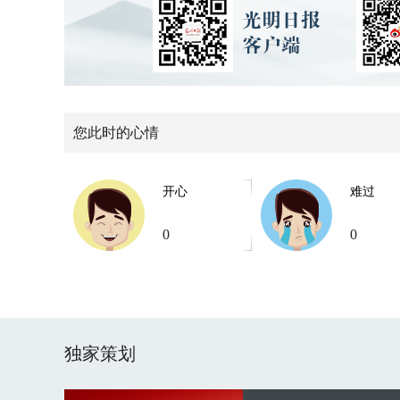
您此时的心情
开心
难过
0
0
独家策划