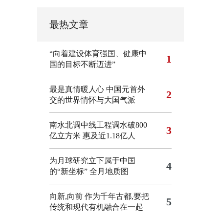
最热文章
“向着建设体育强国、健康中
1
国的目标不断迈进”
最是真情暖人心 中国元首外
2
交的世界情怀与大国气派
南水北调中线工程调水破800
3
亿立方米 惠及近1.18亿人
为月球研究立下属于中国
4
的“新坐标”
全月地质图
向新,向前
作为千年古都,要把
5
传统和现代有机融合在一起