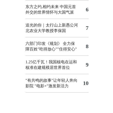
东方之约,相约未来 中国元首
6
外交的世界情怀与大国气派
追光的你｜太行山上新愚公河
7
北农业大学教授李保国
六部门印发《规划》 全力保
8
障百姓"吃得放心""住得安心"
1.25亿千瓦！我国核电在运和
9
核准在建规模居世界首位
"有共鸣的故事"让年轻人奔向
10
影院
"电影+"激发新活力