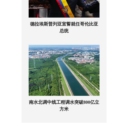
德拉埃斯普列亚宣誓就任哥伦比亚
总统
南水北调中线工程调水突破800亿立
方米