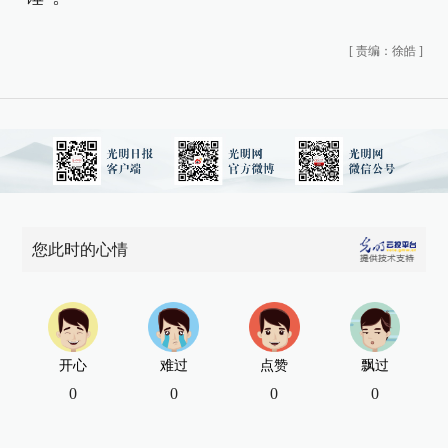
[
责编：徐皓
]
您此时的心情
开心
难过
点赞
飘过
0
0
0
0