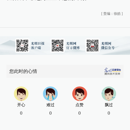
[
责编：徐皓
]
您此时的心情
开心
难过
点赞
飘过
0
0
0
0