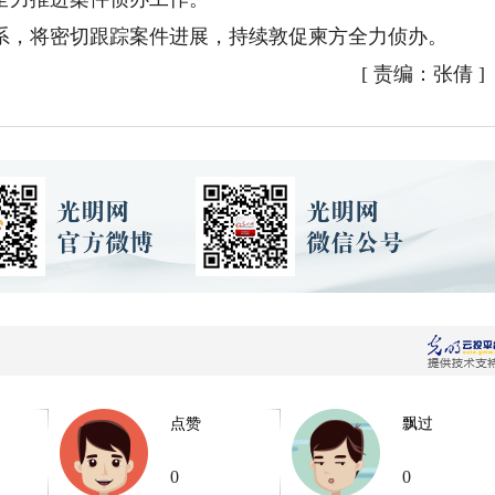
，将密切跟踪案件进展，持续敦促柬方全力侦办。
[
责编：张倩
]
点赞
飘过
0
0