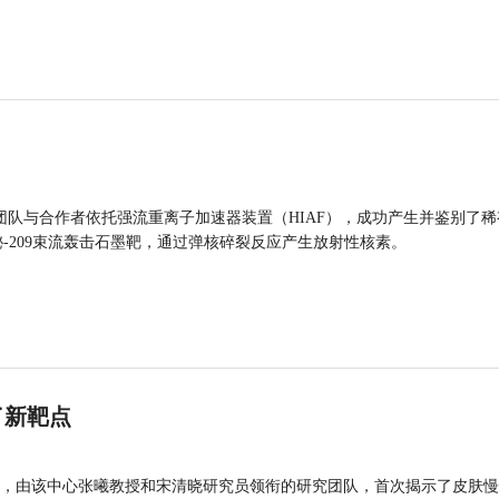
团队与合作者依托强流重离子加速器装置（HIAF），成功产生并鉴别了稀
的铋-209束流轰击石墨靶，通过弹核碎裂反应产生放射性核素。
了新靶点
，由该中心张曦教授和宋清晓研究员领衔的研究团队，首次揭示了皮肤慢