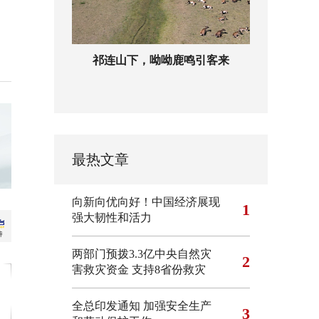
祁连山下，呦呦鹿鸣引客来
最热文章
向新向优向好！中国经济展现
1
强大韧性和活力
两部门预拨3.3亿中央自然灾
2
害救灾资金 支持8省份救灾
全总印发通知 加强安全生产
3