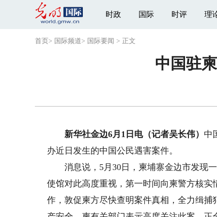
时政
国际
时评
理
首页
>
国际频道
>
国际要闻
>
正文
中国驻柬
新华社金边6月1日电（记者吴长伟）
中
办近日发生的中国公民遇害案件。
消息说，5月30日，柬埔寨金边市发现一
使馆对此高度重视，第一时间向柬警方核实
作，敦促柬方尽快查明案件真相，全力缉捕
产安全。柬有关部门表示高度关注此案，正