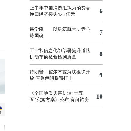
上半年中国消协组织为消费者
6
挽回经济损失4.47亿元
钱学森——以身筑航天，赤心
7
铸国魂
工业和信息化部部署提升道路
8
机动车辆检验检测质量
特朗普：霍尔木兹海峡很快开
9
放 否则伊朗将遭打击
《全国地质灾害防治"十五
10
五"实施方案》公布 有何转变