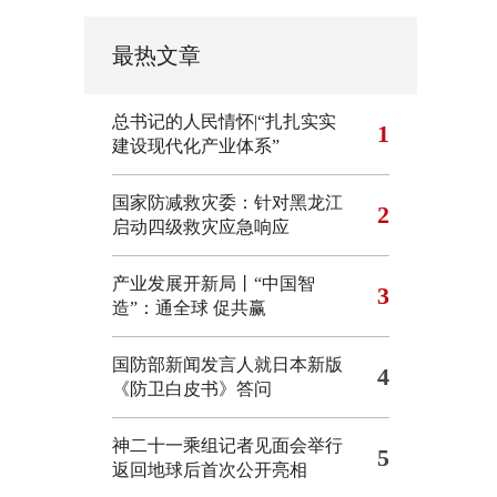
最热文章
总书记的人民情怀|“扎扎实实
1
建设现代化产业体系”
国家防减救灾委：针对黑龙江
2
启动四级救灾应急响应
产业发展开新局丨“中国智
3
造”：通全球 促共赢
国防部新闻发言人就日本新版
4
《防卫白皮书》答问
神二十一乘组记者见面会举行
5
返回地球后首次公开亮相