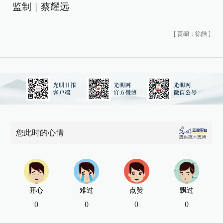
监制｜蔡耀远
[
责编：徐皓
]
您此时的心情
开心
难过
点赞
飘过
0
0
0
0