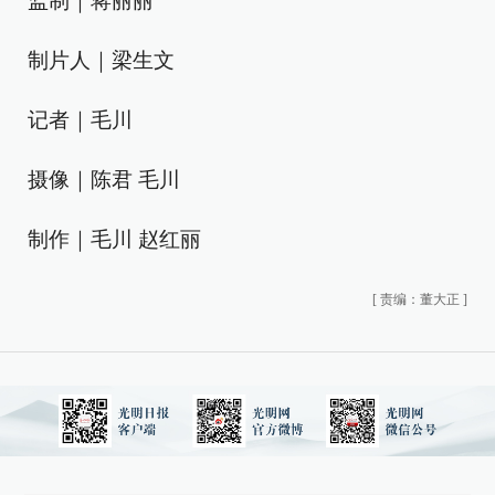
监制｜蒋丽丽
制片人｜梁生文
记者｜毛川
摄像｜陈君 毛川
制作｜毛川 赵红丽
[
责编：董大正
]