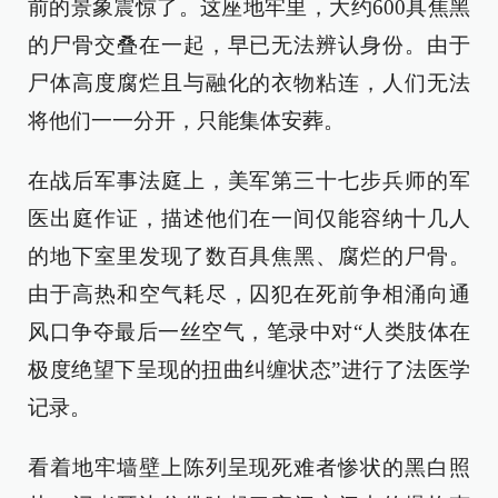
前的景象震惊了。这座地牢里，大约600具焦黑
的尸骨交叠在一起，早已无法辨认身份。由于
尸体高度腐烂且与融化的衣物粘连，人们无法
将他们一一分开，只能集体安葬。
在战后军事法庭上，美军第三十七步兵师的军
医出庭作证，描述他们在一间仅能容纳十几人
的地下室里发现了数百具焦黑、腐烂的尸骨。
由于高热和空气耗尽，囚犯在死前争相涌向通
风口争夺最后一丝空气，笔录中对“人类肢体在
极度绝望下呈现的扭曲纠缠状态”进行了法医学
记录。
看着地牢墙壁上陈列呈现死难者惨状的黑白照