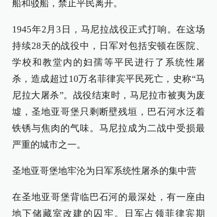
船和驳船，禁止平民离开。
1945年2月3日，马尼拉战役正式打响。在这场
持续28天的战役中，日军对包括安顿在医院、
学校和教堂内的妇孺等平民进行了系统性屠
杀，造成超过10万名菲律宾平民死亡，史称“马
尼拉大屠杀”。战役结束时，马尼拉市被夷为废
墟，圣地亚哥堡只剩断壁残垣，巴石河水泛着
铁锈与焦肉的气味。马尼拉成为二战中受损最
严重的城市之一。
圣地亚哥堡地牢沦为日军系统性屠杀的集中营
在圣地亚哥堡背临巴石河的最深处，有一座由
地下储藏室改建的囚牢。日军占领菲律宾期