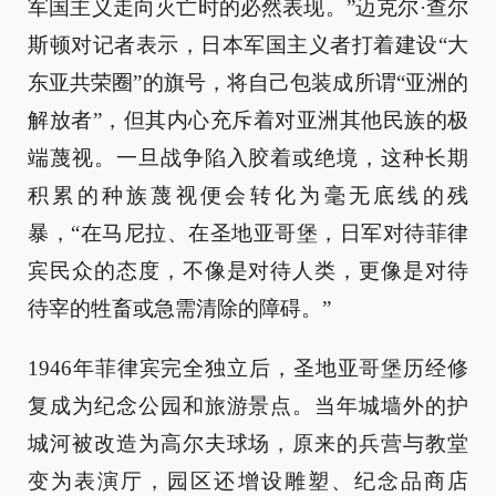
军国主义走向灭亡时的必然表现。”迈克尔·查尔
斯顿对记者表示，日本军国主义者打着建设“大
东亚共荣圈”的旗号，将自己包装成所谓“亚洲的
解放者”，但其内心充斥着对亚洲其他民族的极
端蔑视。一旦战争陷入胶着或绝境，这种长期
积累的种族蔑视便会转化为毫无底线的残
暴，“在马尼拉、在圣地亚哥堡，日军对待菲律
宾民众的态度，不像是对待人类，更像是对待
待宰的牲畜或急需清除的障碍。”
1946年菲律宾完全独立后，圣地亚哥堡历经修
复成为纪念公园和旅游景点。当年城墙外的护
城河被改造为高尔夫球场，原来的兵营与教堂
变为表演厅，园区还增设雕塑、纪念品商店