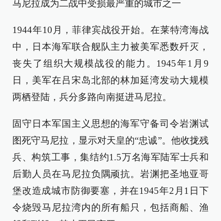
马尼拉成为二战中受损最严重的城市之一
1944年10月，菲律宾战役开始。在莱特湾海战
中，日本海军联合舰队主力被美军悉数歼灭，
丧失了组织大规模战役的能力。1945年1月9
日，美军在吕宋岛北部的林加延湾发动大规模
两栖登陆，兵分多路向南挺进马尼拉。
固守日本军国主义思想的海军守备司令岩渊试
图死守马尼拉，显示对天皇的“忠诚”。他收拢残
兵、构筑工事，集结约1.5万名海军陆军士兵和
后勤人员在马尼拉负隅顽抗。岩渊把圣地亚哥
堡改造成城市防御要塞，并在1945年2月1日下
令烧毁马尼拉湾内的所有船只，包括商船、渔