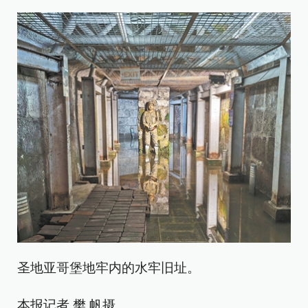
圣地亚哥堡地牢内的水牢旧址。
本报记者 樊 帆摄