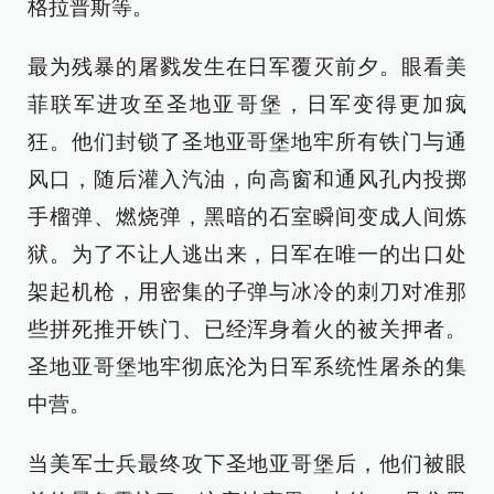
格拉普斯等。
最为残暴的屠戮发生在日军覆灭前夕。眼看美
菲联军进攻至圣地亚哥堡，日军变得更加疯
狂。他们封锁了圣地亚哥堡地牢所有铁门与通
风口，随后灌入汽油，向高窗和通风孔内投掷
手榴弹、燃烧弹，黑暗的石室瞬间变成人间炼
狱。为了不让人逃出来，日军在唯一的出口处
架起机枪，用密集的子弹与冰冷的刺刀对准那
些拼死推开铁门、已经浑身着火的被关押者。
圣地亚哥堡地牢彻底沦为日军系统性屠杀的集
中营。
当美军士兵最终攻下圣地亚哥堡后，他们被眼