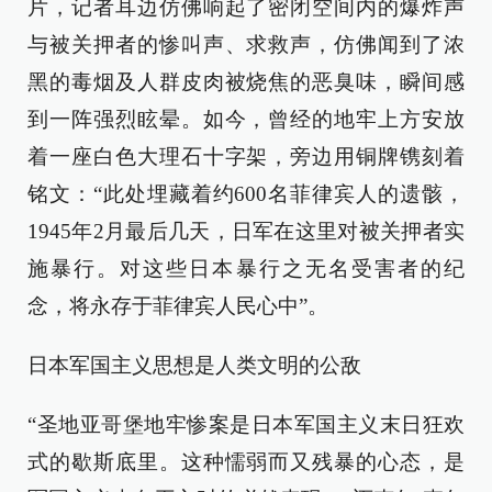
片，记者耳边仿佛响起了密闭空间内的爆炸声
与被关押者的惨叫声、求救声，仿佛闻到了浓
黑的毒烟及人群皮肉被烧焦的恶臭味，瞬间感
到一阵强烈眩晕。如今，曾经的地牢上方安放
着一座白色大理石十字架，旁边用铜牌镌刻着
铭文：“此处埋藏着约600名菲律宾人的遗骸，
1945年2月最后几天，日军在这里对被关押者实
施暴行。对这些日本暴行之无名受害者的纪
念，将永存于菲律宾人民心中”。
日本军国主义思想是人类文明的公敌
“圣地亚哥堡地牢惨案是日本军国主义末日狂欢
式的歇斯底里。这种懦弱而又残暴的心态，是