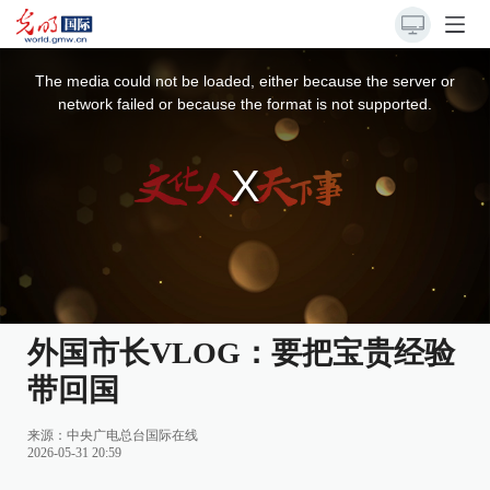
This
is
a
The media could not be loaded, either because the server or
modal
window.
network failed or because the format is not supported.
外国市长VLOG：要把宝贵经验
带回国
来源：
中央广电总台国际在线
2026-05-31 20:59