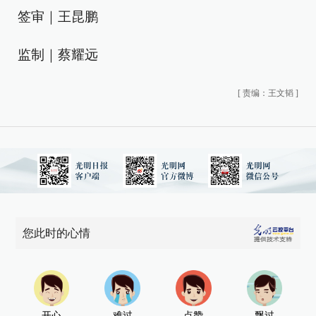
签审｜王昆鹏
监制｜蔡耀远
[
责编：王文韬
]
您此时的心情
开心
难过
点赞
飘过