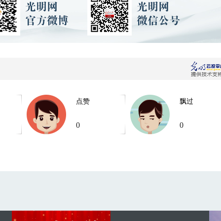
点赞
飘过
0
0