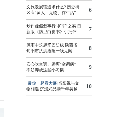
文旅发展该追求什么?
历史街
6
区应"留人、见物、存生活"
炒作虚假叙事行"扩军"之实
日
7
新版《防卫白皮书》引批评
风雨中筑起坚固防线 陕西省
8
旬阳市抗洪抢险一线见闻
安心吹空调、远离“空调病”，
9
不妨养成这些小习惯
[带你一起看大展]
当影视与文
10
物相遇 沉浸式品读千年吴越