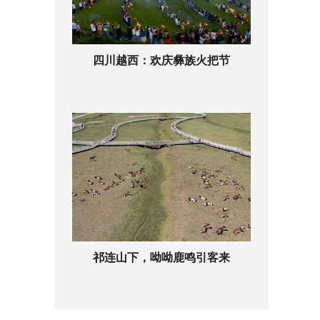
四川越西：欢庆彝族火把节
祁连山下，呦呦鹿鸣引客来