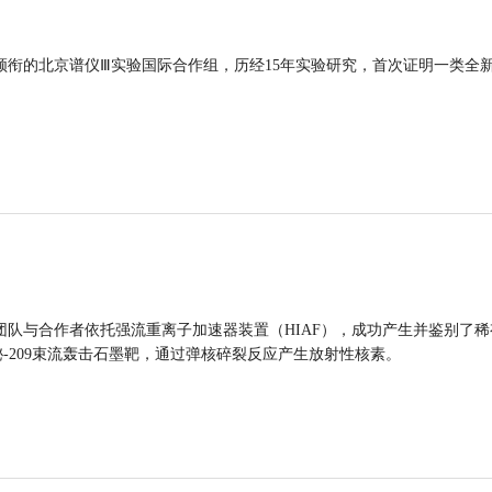
领衔的北京谱仪Ⅲ实验国际合作组，历经15年实验研究，首次证明一类全
团队与合作者依托强流重离子加速器装置（HIAF），成功产生并鉴别了稀
的铋-209束流轰击石墨靶，通过弹核碎裂反应产生放射性核素。