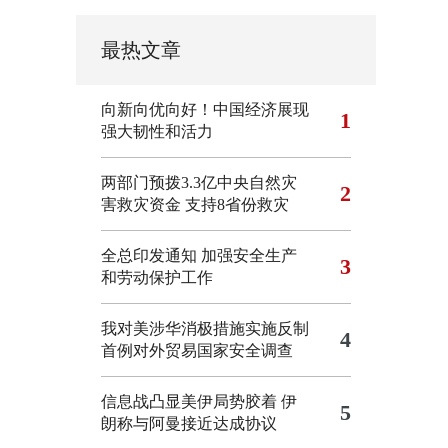
最热文章
向新向优向好！中国经济展现
1
强大韧性和活力
两部门预拨3.3亿中央自然灾
2
害救灾资金 支持8省份救灾
全总印发通知 加强安全生产
3
和劳动保护工作
我对美涉华消极措施实施反制
4
首例对外贸易国家安全调查
信息战凸显美伊局势胶着
伊
5
朗称与阿曼接近达成协议