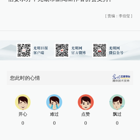
[
责编：李伯玺
]
您此时的心情
开心
难过
点赞
飘过
0
0
0
0