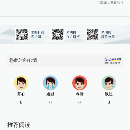
[
责编：李伯玺
]
您此时的心情
开心
难过
点赞
飘过
0
0
0
0
推荐阅读