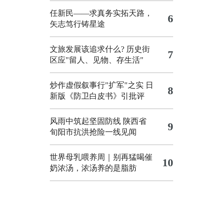
任新民——求真务实拓天路，
6
矢志笃行铸星途
文旅发展该追求什么?
历史街
7
区应"留人、见物、存生活"
炒作虚假叙事行"扩军"之实
日
8
新版《防卫白皮书》引批评
风雨中筑起坚固防线 陕西省
9
旬阳市抗洪抢险一线见闻
世界母乳喂养周｜别再猛喝催
10
奶浓汤，浓汤养的是脂肪