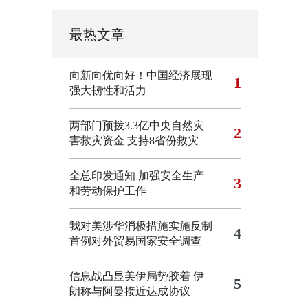
最热文章
向新向优向好！中国经济展现
1
强大韧性和活力
两部门预拨3.3亿中央自然灾
2
害救灾资金 支持8省份救灾
全总印发通知 加强安全生产
3
和劳动保护工作
我对美涉华消极措施实施反制
4
首例对外贸易国家安全调查
信息战凸显美伊局势胶着
伊
5
朗称与阿曼接近达成协议