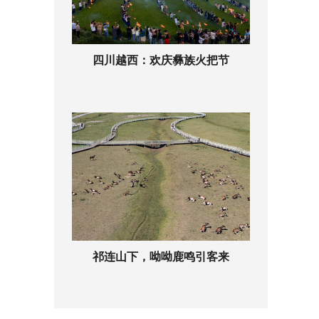
四川越西：欢庆彝族火把节
祁连山下，呦呦鹿鸣引客来