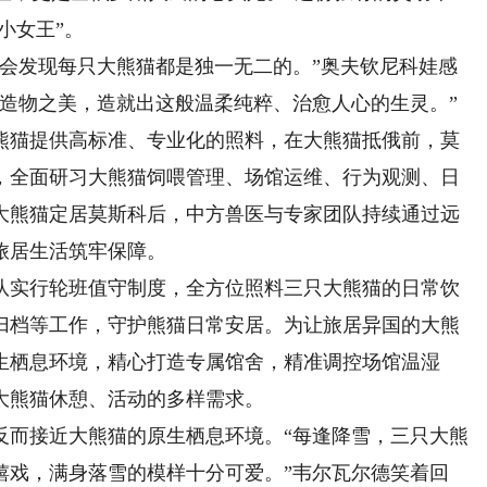
小女王”。
发现每只大熊猫都是独一无二的。”奥夫钦尼科娃感
的造物之美，造就出这般温柔纯粹、治愈人心的生灵。”
猫提供高标准、专业化的照料，在大熊猫抵俄前，莫
，全面研习大熊猫饲喂管理、场馆运维、行为观测、日
大熊猫定居莫斯科后，中方兽医与专家团队持续通过远
旅居生活筑牢保障。
实行轮班值守制度，全方位照料三只大熊猫的日常饮
归档等工作，守护熊猫日常安居。为让旅居异国的大熊
生栖息环境，精心打造专属馆舍，精准调控场馆温湿
大熊猫休憩、活动的多样需求。
而接近大熊猫的原生栖息环境。“每逢降雪，三只大熊
嬉戏，满身落雪的模样十分可爱。”韦尔瓦尔德笑着回