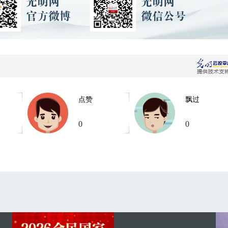
点赞
飘过
0
0