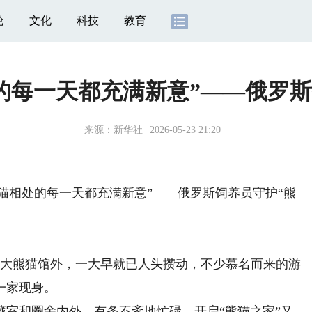
论
文化
科技
教育
的每一天都充满新意”——俄罗斯
来源：
新华社
2026-05-23 21:20
猫相处的每一天都充满新意”——俄罗斯饲养员守护“熊
大熊猫馆外，一大早就已人头攒动，不少慕名而来的游
一家现身。
和圈舍内外，有条不紊地忙碌，开启“熊猫之家”又