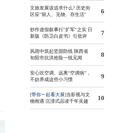
文旅发展该追求什么?
历史街
6
区应"留人、见物、存生活"
炒作虚假叙事行"扩军"之实
日
7
新版《防卫白皮书》引批评
风雨中筑起坚固防线 陕西省
8
旬阳市抗洪抢险一线见闻
安心吹空调、远离“空调病”，
9
不妨养成这些小习惯
[带你一起看大展]
当影视与文
10
物相遇 沉浸式品读千年吴越