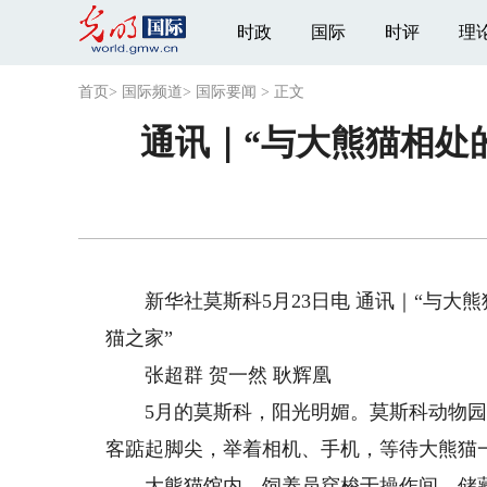
时政
国际
时评
理
首页
>
国际频道
>
国际要闻
>
正文
通讯｜“与大熊猫相处
新华社莫斯科5月23日电 通讯｜“与大熊
猫之家”
张超群 贺一然 耿辉凰
5月的莫斯科，阳光明媚。莫斯科动物园
客踮起脚尖，举着相机、手机，等待大熊猫
大熊猫馆内，饲养员穿梭于操作间、储藏室