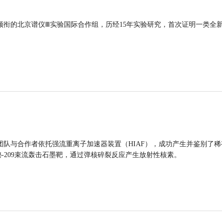
领衔的北京谱仪Ⅲ实验国际合作组，历经15年实验研究，首次证明一类全
团队与合作者依托强流重离子加速器装置（HIAF），成功产生并鉴别了稀
的铋-209束流轰击石墨靶，通过弹核碎裂反应产生放射性核素。