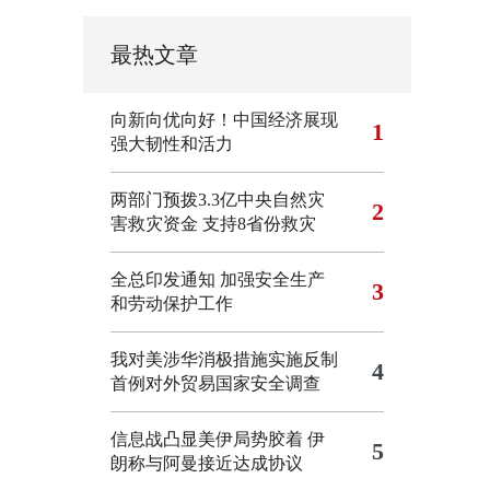
最热文章
向新向优向好！中国经济展现
1
强大韧性和活力
两部门预拨3.3亿中央自然灾
2
害救灾资金 支持8省份救灾
全总印发通知 加强安全生产
3
和劳动保护工作
我对美涉华消极措施实施反制
4
首例对外贸易国家安全调查
信息战凸显美伊局势胶着
伊
5
朗称与阿曼接近达成协议