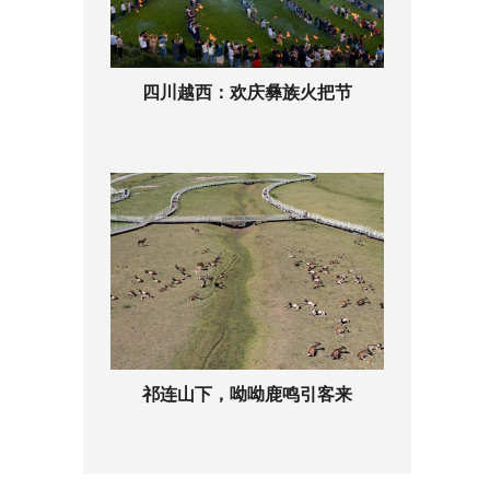
四川越西：欢庆彝族火把节
祁连山下，呦呦鹿鸣引客来