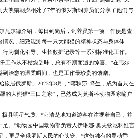
同大熊猫朝夕相处了7年的俄罗斯饲养员们分享了他们与
尔瓦尔德介绍，每日到岗后，饲养员第一项工作便是查
食情况，细致观测每一只大熊猫的精神状态与身体体
、行为驯化引导、生长数据记录等一系列标准化工作。
工作从不枯燥乏味，总有不期而遇的惊喜。”在韦尔
感到治愈的温柔瞬间，也是工作最珍贵的馈赠。
始旅居俄罗斯。2023年8月，“喀秋莎”降生，成为首只在
馨的大熊猫“三口之家”，已然成为莫斯科动物园家喻户
极具明星气质。“它清楚地知道游客在注视着自己，并
足。”动物园中国动物部负责人伊琳娜·奥夫钦尼科娃言
明星，更是全俄罗斯人民的心头宠。”这份独有的灵动乖