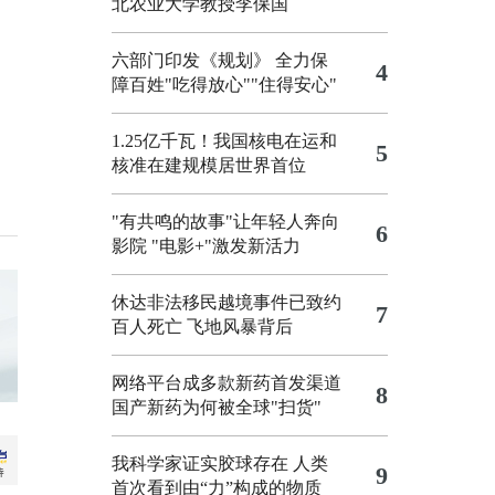
北农业大学教授李保国
六部门印发《规划》 全力保
4
障百姓"吃得放心""住得安心"
1.25亿千瓦！我国核电在运和
5
核准在建规模居世界首位
"有共鸣的故事"让年轻人奔向
6
影院
"电影+"激发新活力
休达非法移民越境事件已致约
7
百人死亡
飞地风暴背后
网络平台成多款新药首发渠道
8
国产新药为何被全球"扫货"
我科学家证实胶球存在 人类
9
首次看到由“力”构成的物质