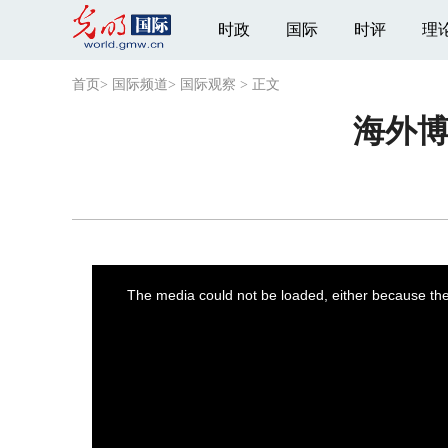
时政
国际
时评
理
首页
>
国际频道
>
国际观察
>
正文
海外博
This
is
a
The media could not be loaded, either because the 
modal
window.