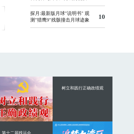
探月:最新版月球"说明书"
观
10
测"猎鹰9"残骸撞击月球迹象
树立和践行正确政绩观
第十二届残运会