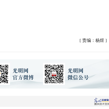
[
责编：杨煜
]