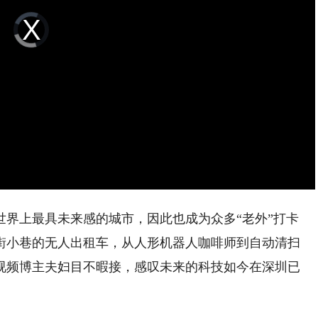
Video
Player
is
loading.
上最具未来感的城市，因此也成为众多“老外”打卡
街小巷的无人出租车，从人形机器人咖啡师到自动清扫
视频博主夫妇目不暇接，感叹未来的科技如今在深圳已