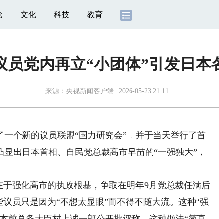
论
文化
科技
教育
议员党内再立“小团体”引发日本
来源：
央视新闻客户端
2026-05-23 21:11
一个新的议员联盟“国力研究会”，并于当天举行了首
凸显出日本首相、自民党总裁高市早苗的“一强独大”，
于强化高市的执政根基，争取在明年9月党总裁任满后
些议员只是因为“不想太显眼”而不得不随大流。这种“强
日本前总务大臣村上诚一郎公开批评称，这种做法“简直