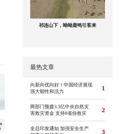
祁连山下，呦呦鹿鸣引客来
最热文章
向新向优向好！中国经济展现
1
强大韧性和活力
两部门预拨3.3亿中央自然灾
2
害救灾资金 支持8省份救灾
全总印发通知 加强安全生产
3