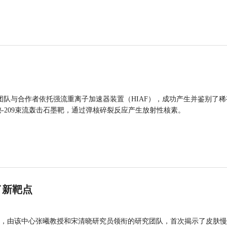
团队与合作者依托强流重离子加速器装置（HIAF），成功产生并鉴别了稀
的铋-209束流轰击石墨靶，通过弹核碎裂反应产生放射性核素。
了新靶点
，由该中心张曦教授和宋清晓研究员领衔的研究团队，首次揭示了皮肤慢