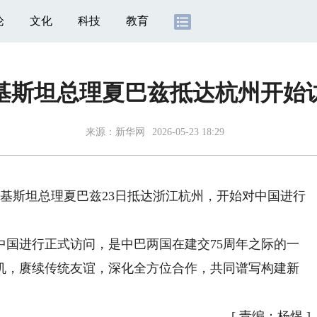
论
文化
科技
教育
基斯坦总理夏巴兹抵达杭州开始
来源：
新华网
2026-05-23 18:29
基斯坦总理夏巴兹23日抵达浙江杭州，开始对中国进行
进行正式访问，是中巴两国在建交75周年之际的一
机，赓续传统友谊，深化全方位合作，共同谱写构建新
[
责编：杨煜
]