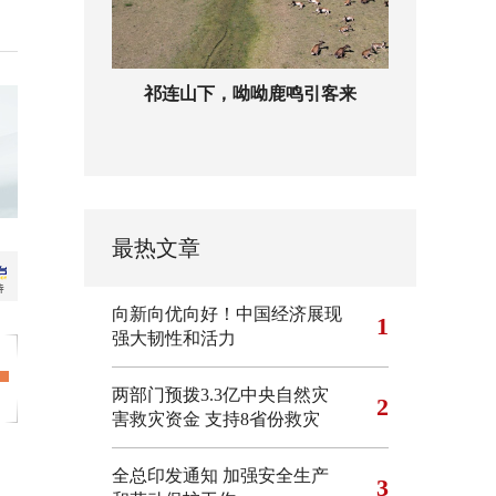
祁连山下，呦呦鹿鸣引客来
最热文章
向新向优向好！中国经济展现
1
强大韧性和活力
两部门预拨3.3亿中央自然灾
2
害救灾资金 支持8省份救灾
全总印发通知 加强安全生产
3