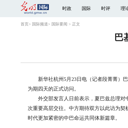
时政
国际
时评
理
首页
>
国际频道
>
国际要闻
>
正文
巴
新华社杭州5月23日电（记者段菁菁）巴
为期四天的正式访问。
外交部发言人日前表示，夏巴兹总理对中国
次重要高层交往。中方期待双方以此访为契
时代更加紧密的中巴命运共同体新篇章。