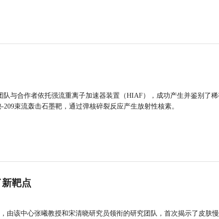
团队与合作者依托强流重离子加速器装置（HIAF），成功产生并鉴别了稀
的铋-209束流轰击石墨靶，通过弹核碎裂反应产生放射性核素。
了新靶点
，由该中心张曦教授和宋清晓研究员领衔的研究团队，首次揭示了皮肤慢