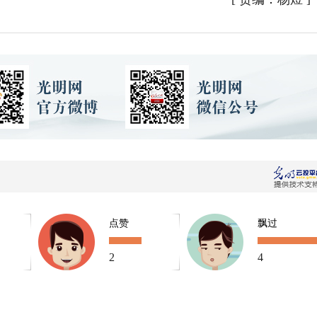
点赞
飘过
2
4