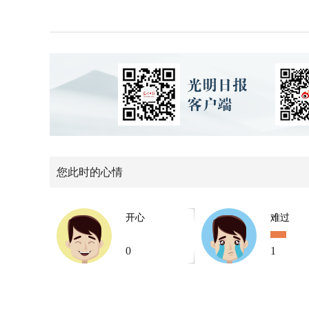
您此时的心情
开心
难过
0
1