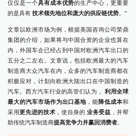
仅仅是一个
具有成本优势
的生产中心，更重要
的是具有
技术领先地位和庞大的供应链优势
。”
文章以欧洲市场为例，根据美国咨询公司荣鼎
集团的介绍，如果将与中国合资的企业也算在
内，外国车企已经占到中国对欧洲汽车出口的
五分之二左右。文章说，包括欧洲最大的汽车
制造商大众汽车在内，众多的汽车制造商都在
积极应对，计划向欧洲大陆出口在中国制造的
汽车。西方汽车行业的高管们认为，
利用全球
最大的汽车市场作为出口基地
，能
降低成本
和
采用
更先进的技术
，使自身的
业务受益
，并帮
助传统汽车制造商
提高竞争力并赢回消费者
。