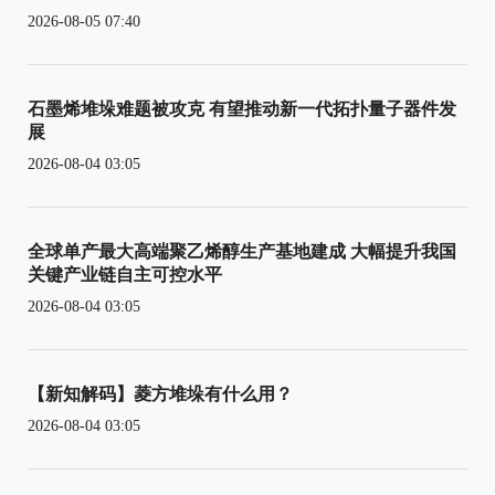
2026-08-05 07:40
石墨烯堆垛难题被攻克 有望推动新一代拓扑量子器件发
展
2026-08-04 03:05
全球单产最大高端聚乙烯醇生产基地建成 大幅提升我国
关键产业链自主可控水平
2026-08-04 03:05
【新知解码】菱方堆垛有什么用？
2026-08-04 03:05