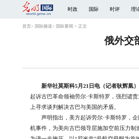
时政
国际
时评
理
首页
>
国际频道
>
国际要闻
>
正文
俄外交
新华社莫斯科5月21日电（记者耿辉凰
起诉古巴革命领袖劳尔·卡斯特罗，强烈谴
上寻求谈判解决古巴与美国的矛盾。
声明指出，美方起诉劳尔·卡斯特罗，企图
机事件，为美向古巴领导层施加空前压力制
为进一步施压，以“尼米兹”号航空母舰为