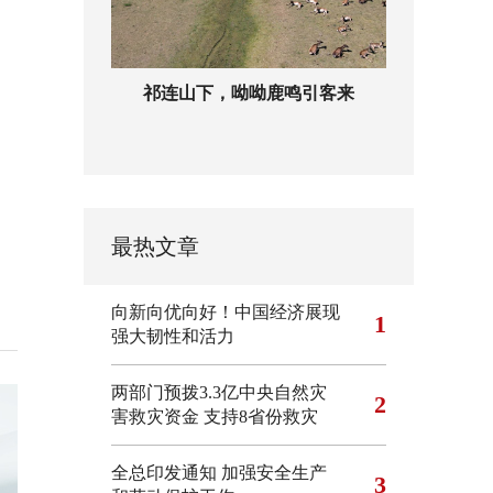
祁连山下，呦呦鹿鸣引客来
最热文章
向新向优向好！中国经济展现
1
强大韧性和活力
两部门预拨3.3亿中央自然灾
2
害救灾资金 支持8省份救灾
全总印发通知 加强安全生产
3