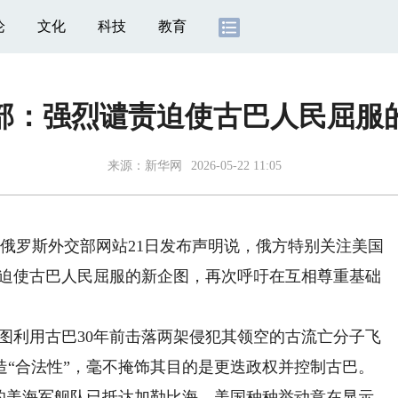
论
文化
科技
教育
部：强烈谴责迫使古巴人民屈服
来源：
新华网
2026-05-22 11:05
）
俄罗斯外交部网站21日发布声明说，俄方特别关注美国
责迫使古巴人民屈服的新企图，再次呼吁在互相尊重基础
利用古巴30年前击落两架侵犯其领空的古流亡分子飞
造“合法性”，毫不掩饰其目的是更迭政权并控制古巴。
首的美海军舰队已抵达加勒比海。美国种种举动意在显示