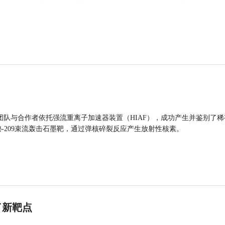
团队与合作者依托强流重离子加速器装置（HIAF），成功产生并鉴别了稀
的铋-209束流轰击石墨靶，通过弹核碎裂反应产生放射性核素。
了新靶点