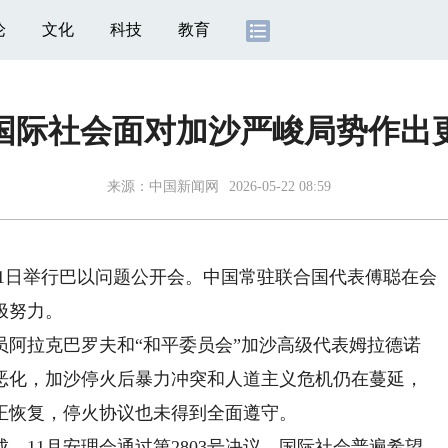
论
文化
科技
教育
国际社会面对加沙严峻局势作出
来源：
中国新闻网
2026-05-22 08:59
21日举行巴以问题公开会。中国常驻联合国代表傅聪在会
极努力。
拉克巴罗夫和“和平委员会”加沙高级代表姆拉德诺
恶化，加沙停火后暴力冲突和人道主义危机仍在蔓延，
正恢复，停火协议也未得到全面遵守。
11月安理会通过第2803号决议。国际社会普遍希望