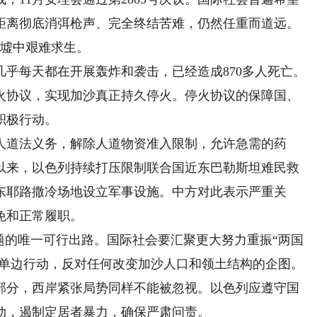
距离彻底消弭枪声、完全终结苦难，仍然任重而道远。
废墟中艰难求生。
每天都在开展轰炸和袭击，已经造成870多人死亡。
火协议，实现加沙真正持久停火。停火协议的保障国、
积极行动。
道法义务，解除人道物资准入限制，允许急需的药
以来，以色列持续打压限制联合国近东巴勒斯坦难民救
东耶路撒冷场地设立军事设施。中方对此表示严重关
免和正常履职。
的唯一可行出路。国际社会要汇聚更大努力重振“两国
的单边行动，反对任何改变加沙人口和领土结构的企图。
部分，西岸紧张局势同样不能被忽视。以色列应遵守国
活动，遏制定居者暴力，确保严肃问责。