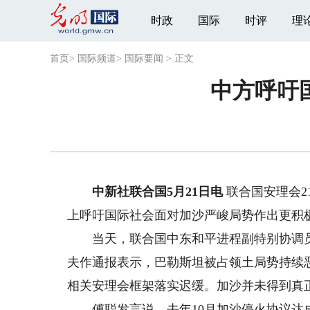
时政
国际
时评
理
首页
>
国际频道
>
国际要闻
>
正文
中方呼吁
中新社联合国5月21日电
联合国安理会
上呼吁国际社会面对加沙严峻局势作出更积
当天，联合国中东和平进程副特别协调员阿
夫作通报表示，巴勒斯坦被占领土局势持续
相关安理会框架落实迟缓。加沙并未得到真
傅聪发言说，去年10月加沙停火协议达成，