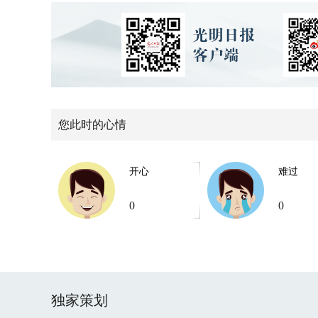
您此时的心情
开心
难过
0
0
独家策划