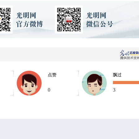
点赞
飘过
0
3