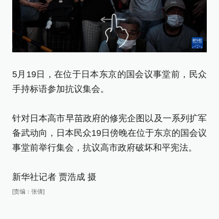
5月19日，在位于日本东京的国会议事堂前，民众
5
手持标语参加抗议集会。
手
针对日本高市早苗政府的修宪企图以及一系列扩军
针
备武动向，日本民众19日傍晚在位于东京的国会议
备
事堂前举行集会，抗议高市政府破坏和平宪法。
事
新华社记者 贾浩成 摄
新
[责编：张倩]
[责