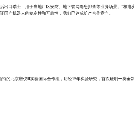
后出口瑞士，用于当地厂区安防、地下管网隐患排查等业务场景。“核电
证国产机器人的稳定性和可靠性，我们已达成扩产合作意向。
领衔的北京谱仪Ⅲ实验国际合作组，历经15年实验研究，首次证明一类全