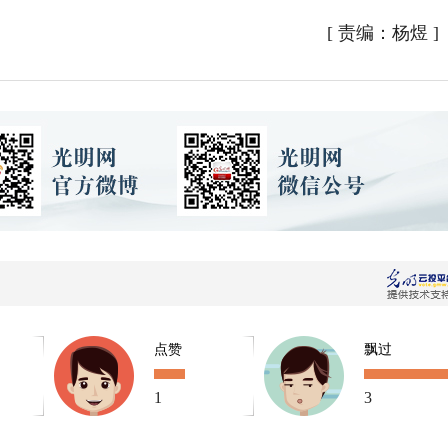
[
责编：杨煜
]
点赞
飘过
1
3