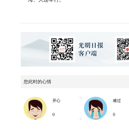
您此时的心情
开心
难过
0
0