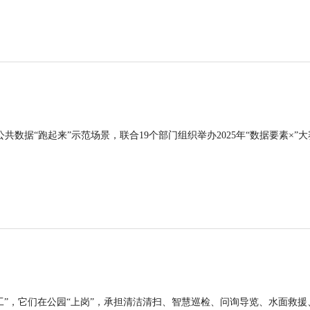
公共数据“跑起来”示范场景，联合19个部门组织举办2025年“数据要素×”大
工”，它们在公园“上岗”，承担清洁清扫、智慧巡检、问询导览、水面救援