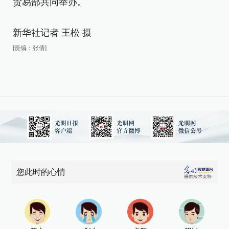
贸易部共同举办。
贸
新华社记者 王松 摄
新
[责编：张倩]
[责
您此时的心情