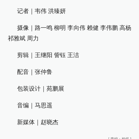
记者｜韦伟 洪臻妍
摄像｜路一鸣 柳明 李向伟 赖健 李伟鹏 高杨
祁雅斌 周力
剪辑｜王继阳 訾钰 王洁
配音｜张仲鲁
包装设计｜苑鹏展
音编｜马思遥
新媒体｜赵晓杰
[
责编：杨煜
]