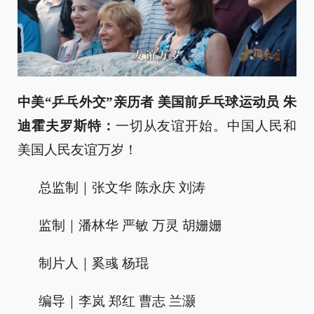
中美“乒乓外交”亲历者 美国前乒乓球运动员 朱
迪霍夫罗斯特：
一切从友谊开始。中国人民和
美国人民友谊万岁！
总监制｜张文华 陈永庆 刘涛
监制｜潘林华 严敏 万灵 胡姗姗
制片人｜奚彧 杨琨
编导｜李岚 郑红 曹志 兰灏