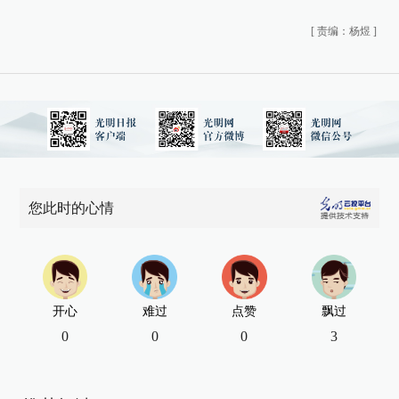
[
责编：杨煜
]
您此时的心情
开心
难过
点赞
飘过
0
0
0
3