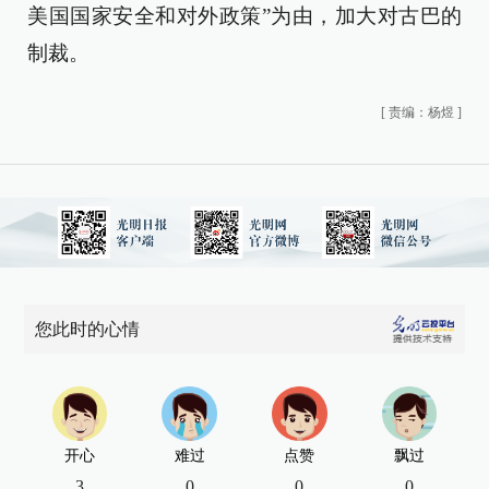
美国国家安全和对外政策”为由，加大对古巴的
制裁。
[
责编：杨煜
]
您此时的心情
开心
难过
点赞
飘过
3
0
0
0