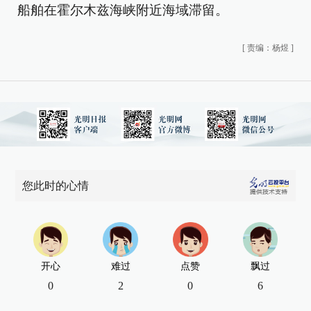
船舶在霍尔木兹海峡附近海域滞留。
[
责编：杨煜
]
您此时的心情
开心
难过
点赞
飘过
0
2
0
6