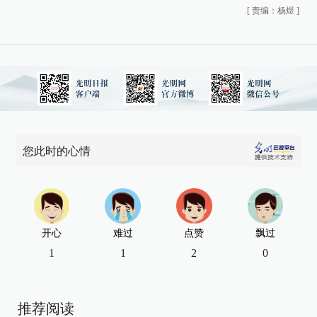
[
责编：杨煜
]
您此时的心情
开心
难过
点赞
飘过
1
1
2
0
推荐阅读