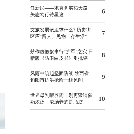
任新民——求真务实拓天路，
6
矢志笃行铸星途
文旅发展该追求什么?
历史街
7
区应"留人、见物、存生活"
炒作虚假叙事行"扩军"之实
日
8
新版《防卫白皮书》引批评
风雨中筑起坚固防线 陕西省
9
旬阳市抗洪抢险一线见闻
世界母乳喂养周｜别再猛喝催
10
奶浓汤，浓汤养的是脂肪