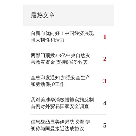
最热文章
向新向优向好！中国经济展现
1
强大韧性和活力
两部门预拨3.3亿中央自然灾
2
害救灾资金 支持8省份救灾
全总印发通知 加强安全生产
3
和劳动保护工作
我对美涉华消极措施实施反制
4
首例对外贸易国家安全调查
信息战凸显美伊局势胶着
伊
5
朗称与阿曼接近达成协议