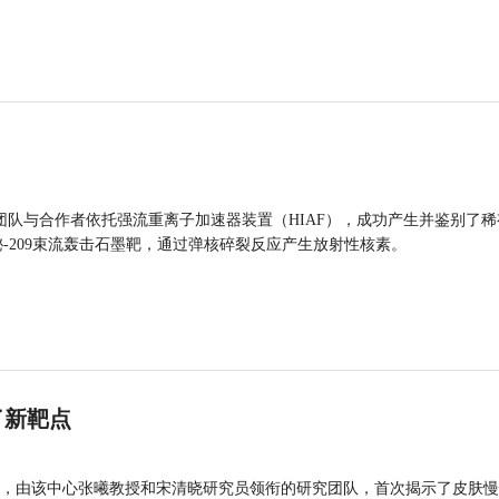
团队与合作者依托强流重离子加速器装置（HIAF），成功产生并鉴别了稀
的铋-209束流轰击石墨靶，通过弹核碎裂反应产生放射性核素。
了新靶点
，由该中心张曦教授和宋清晓研究员领衔的研究团队，首次揭示了皮肤慢