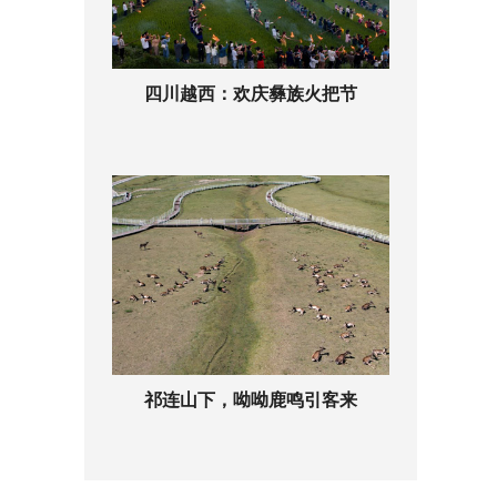
四川越西：欢庆彝族火把节
祁连山下，呦呦鹿鸣引客来