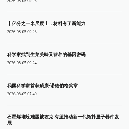
2026-08-05 09:26
十亿分之一米尺度上，材料有了新能力
2026-08-05 09:26
科学家找到生菜美味又营养的基因密码
2026-08-05 09:24
我国科学家首获威廉·诺德伯格奖章
2026-08-05 07:40
石墨烯堆垛难题被攻克 有望推动新一代拓扑量子器件发
展