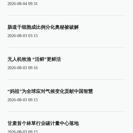
2026-08-04 09:31
肠道干细胞成比例分化奥秘被破解
2026-08-03 03:15
无人机牧渔 “活鲜”更鲜活
2026-08-03 09:16
“妈祖”为全球应对气候变化贡献中国智慧
2026-08-03 09:15
甘肃首个林草行业碳计量中心落地
2026-08-03 09:15