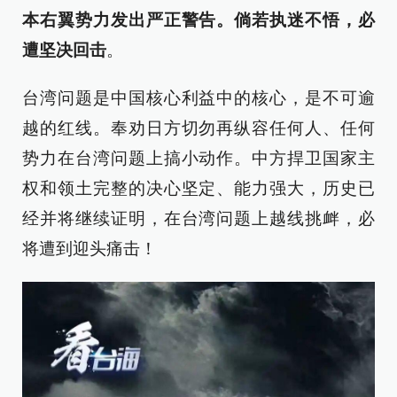
本右翼势力发出严正警告。倘若执迷不悟，必
遭坚决回击
。
台湾问题是中国核心利益中的核心，是不可逾
越的红线。奉劝日方切勿再纵容任何人、任何
势力在台湾问题上搞小动作。中方捍卫国家主
权和领土完整的决心坚定、能力强大，历史已
经并将继续证明，在台湾问题上越线挑衅，必
将遭到迎头痛击！