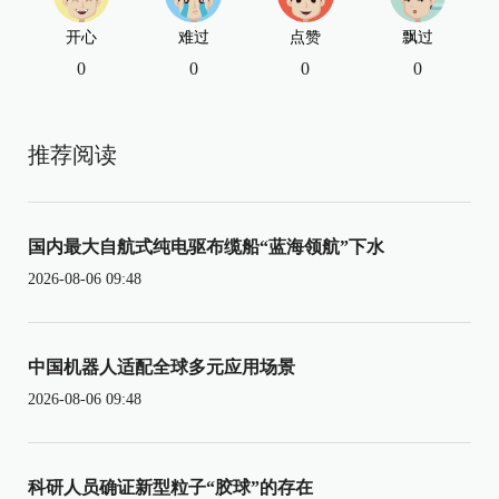
开心
难过
点赞
飘过
0
0
0
0
推荐阅读
国内最大自航式纯电驱布缆船“蓝海领航”下水
2026-08-06 09:48
中国机器人适配全球多元应用场景
2026-08-06 09:48
科研人员确证新型粒子“胶球”的存在