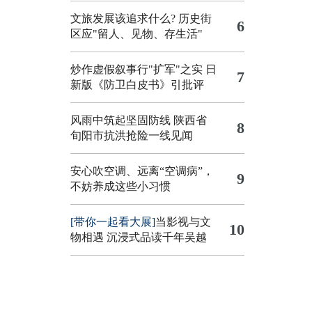
文旅发展该追求什么?
历史街
6
区应"留人、见物、存生活"
炒作虚假叙事行"扩军"之实
日
7
新版《防卫白皮书》引批评
风雨中筑起坚固防线 陕西省
8
旬阳市抗洪抢险一线见闻
安心吹空调、远离“空调病”，
9
不妨养成这些小习惯
[带你一起看大展]
当影视与文
10
物相遇 沉浸式品读千年吴越