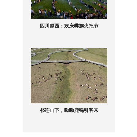
四川越西：欢庆彝族火把节
祁连山下，呦呦鹿鸣引客来