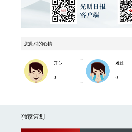
您此时的心情
开心
难过
0
0
独家策划