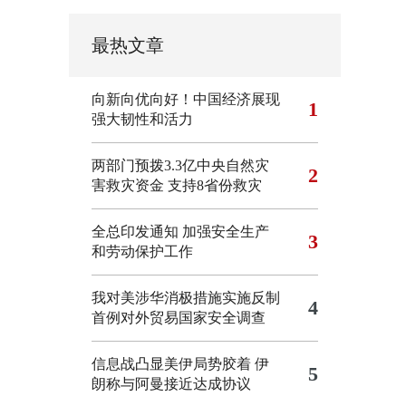
最热文章
向新向优向好！中国经济展现
1
强大韧性和活力
两部门预拨3.3亿中央自然灾
2
害救灾资金 支持8省份救灾
全总印发通知 加强安全生产
3
和劳动保护工作
我对美涉华消极措施实施反制
4
首例对外贸易国家安全调查
信息战凸显美伊局势胶着
伊
5
朗称与阿曼接近达成协议