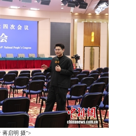
 蒋启明 摄">