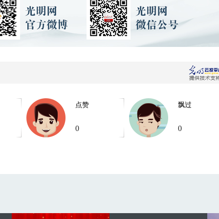
点赞
飘过
0
0