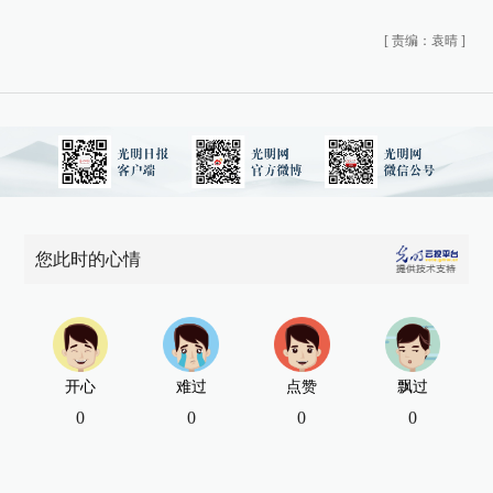
[
责编：袁晴
]
您此时的心情
开心
难过
点赞
飘过
0
0
0
0