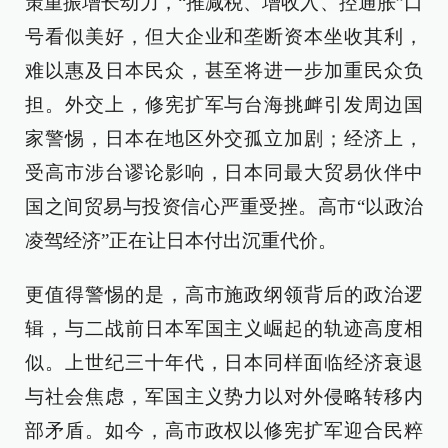
策重振增长动力，“推减税、增收入、控通胀”口
号看似美好，但大企业和垄断资本坐收其利，
难以惠及日本民众，甚至将进一步加重民众负
担。外交上，修宪扩军与台海挑衅引发周边国
家警惕，日本在地区外交孤立加剧；经济上，
受高市涉台谬论影响，日本同最大贸易伙伴中
国之间贸易与投资信心严重受挫。高市“以政治
凌驾经济”正在让日本付出沉重代价。
更值得警惕的是，高市施政纲领背后的政治逻
辑，与二战前日本军国主义崛起的轨迹高度相
似。上世纪三十年代，日本同样面临经济衰退
与社会焦虑，军国主义势力以对外侵略转移内
部矛盾。如今，高市政权以修宪扩军迎合民粹