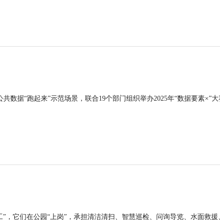
公共数据“跑起来”示范场景，联合19个部门组织举办2025年“数据要素×”大
工”，它们在公园“上岗”，承担清洁清扫、智慧巡检、问询导览、水面救援