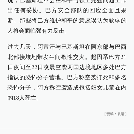
说，巴基斯坦不会在和平与领土完整问题上作
出任何妥协。巴方安全部队的回应全面且果
断。那些将巴方维护和平的意愿误认为软弱的
人将会面临强有力反击。
过去几天，阿富汗与巴基斯坦在阿东部与巴西
北部接壤地带发生间歇性交火。起因系巴方21
日夜间至22日凌晨空袭两国边境地区多处巴方
指认的恐怖分子营地。巴方称空袭打死80多名
恐怖分子，阿方称空袭造成包括妇女儿童在内
的18人死亡。
[
责编：袁晴
]