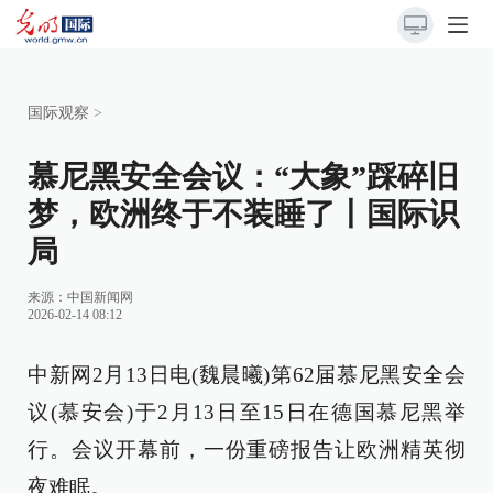
国际观察
>
慕尼黑安全会议：“大象”踩碎旧
梦，欧洲终于不装睡了丨国际识
局
来源：
中国新闻网
2026-02-14 08:12
中新网2月13日电(魏晨曦)第62届慕尼黑安全会
议(慕安会)于2月13日至15日在德国慕尼黑举
行。会议开幕前，一份重磅报告让欧洲精英彻
夜难眠。