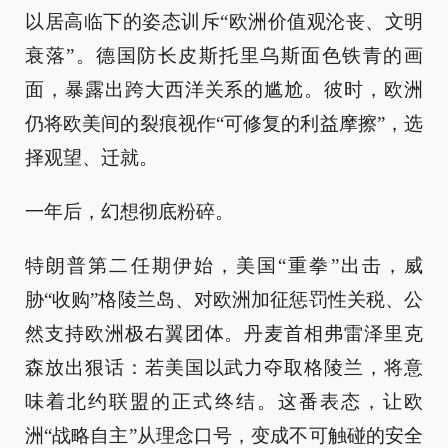
以居高临下的姿态训斥“欧洲价值观沦丧、文明
衰落”。德国防长皮斯托里乌斯面色铁青的画
面，暴露出跨大西洋关系的尴尬。彼时，欧洲
仍将欧美间的裂痕视作“可修复的利益摩擦”，选
择观望、迁就。
一年后，幻想彻底粉碎。
特朗普第二任期伊始，美国“重拳”出击，威
胁“收购”格陵兰岛、对欧洲加征惩罚性关税、公
然支持欧洲极右翼团体。丹麦首相弗雷泽里克
森放出狠话：若美国以武力夺取格陵兰，将意
味着北约联盟的正式终结。这番表态，让欧
洲“战略自主”从理念口号，变成不可触碰的安全