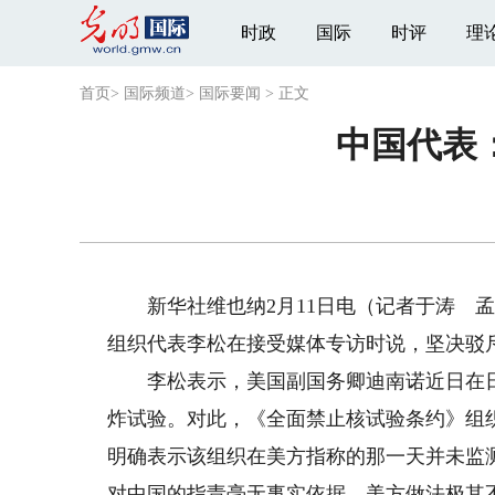
时政
国际
时评
理
首页
>
国际频道
>
国际要闻
>
正文
中国代表
新华社维也纳2月11日电（记者于涛 孟
组织代表李松在接受媒体专访时说，坚决驳
李松表示，美国副国务卿迪南诺近日在日内
炸试验。对此，《全面禁止核试验条约》组
明确表示该组织在美方指称的那一天并未监
对中国的指责毫无事实依据。美方做法极其