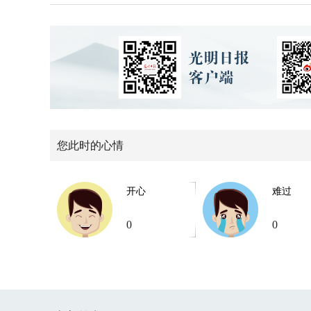
您此时的心情
开心
难过
0
0