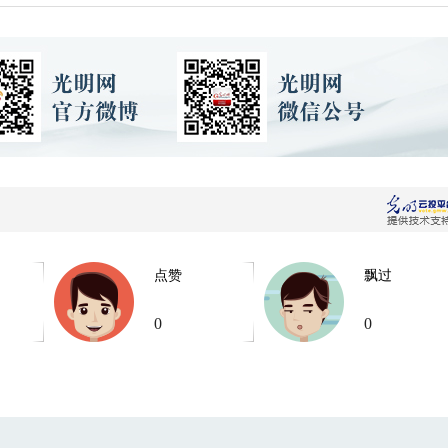
点赞
飘过
0
0