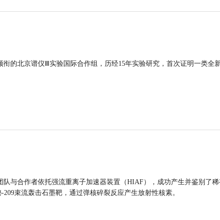
领衔的北京谱仪Ⅲ实验国际合作组，历经15年实验研究，首次证明一类全
团队与合作者依托强流重离子加速器装置（HIAF），成功产生并鉴别了稀
的铋-209束流轰击石墨靶，通过弹核碎裂反应产生放射性核素。