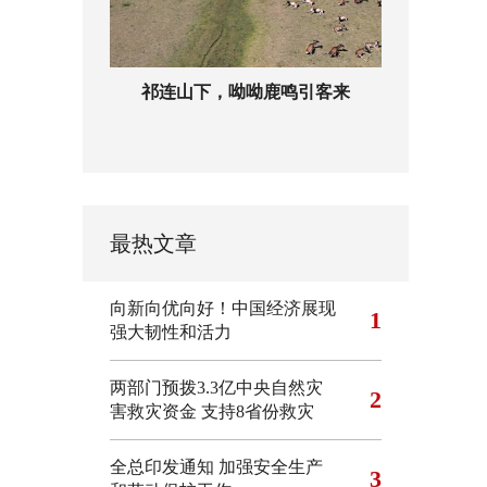
祁连山下，呦呦鹿鸣引客来
最热文章
向新向优向好！中国经济展现
1
强大韧性和活力
两部门预拨3.3亿中央自然灾
2
害救灾资金 支持8省份救灾
全总印发通知 加强安全生产
3