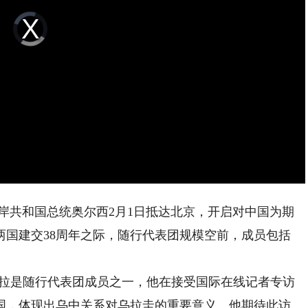
Video
Player
is
loading.
共和国总统奥尔西2月1日抵达北京，开启对中国为期
两国建交38周年之际，随行代表团规模空前，成员包括
拉是随行代表团成员之一，他在接受国际在线记者专访
国，体现出乌中关系对乌拉圭的重要意义。他期待此访