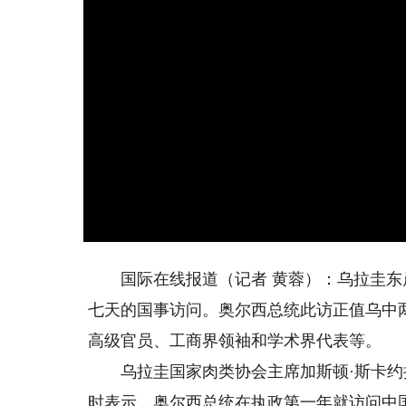
国际在线报道（记者 黄蓉）：乌拉圭东岸
七天的国事访问。奥尔西总统此访正值乌中
高级官员、工商界领袖和学术界代表等。
乌拉圭国家肉类协会主席加斯顿·斯卡约
时表示，奥尔西总统在执政第一年就访问中