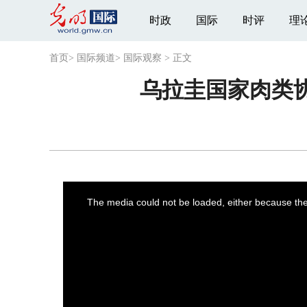
时政
国际
时评
理
首页
>
国际频道
>
国际观察
>
正文
乌拉圭国家肉类
This
is
a
The media could not be loaded, either because the 
modal
window.