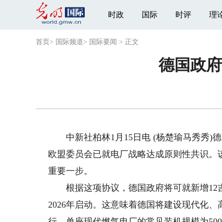
时政
国际
时评
理
首页
>
国际频道
>
国际要闻
>
正文
德国政府
中新社柏林1月15日电 (杨楚瑜马秀秀)
欧盟委员会已就电厂战略达成原则性共识。
重要一步。
根据这项协议，德国政府将可就新增12吉
2026年启动。这意味着德国将建设现代化、
行。单座现代燃气电厂的常见装机规模为50