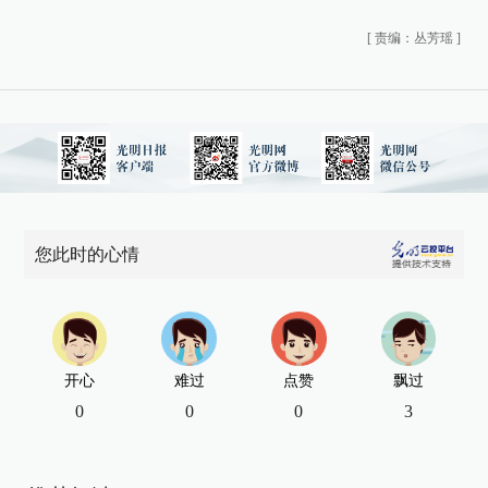
[
责编：丛芳瑶
]
您此时的心情
开心
难过
点赞
飘过
0
0
0
3