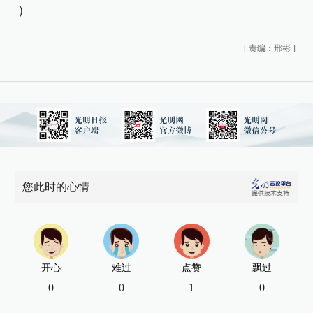
）
[
责编：邢彬
]
您此时的心情
开心
难过
点赞
飘过
0
0
1
0