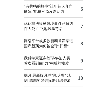
"有共鸣的故事"让年轻人奔向
6
影院
"电影+"激发新活力
休达非法移民越境事件已致约
7
百人死亡
飞地风暴背后
网络平台成多款新药首发渠道
8
国产新药为何被全球"扫货"
我科学家证实胶球存在 人类
9
首次看到由“力”构成的物质
探月:最新版月球"说明书"
观
10
测"猎鹰9"残骸撞击月球迹象