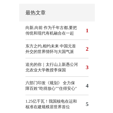
最热文章
向新,向前
作为千年古都,要把
1
传统和现代有机融合在一起
东方之约,相约未来 中国元首
2
外交的世界情怀与大国气派
追光的你｜太行山上新愚公河
3
北农业大学教授李保国
六部门印发《规划》 全力保
4
障百姓"吃得放心""住得安心"
1.25亿千瓦！我国核电在运和
5
核准在建规模居世界首位