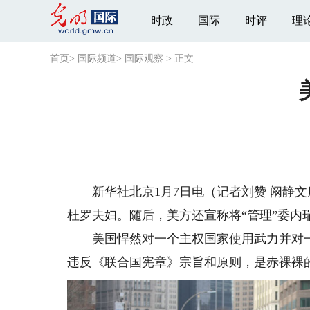
时政
国际
时评
理
首页
>
国际频道
>
国际观察
>
正文
新华社北京1月7日电（记者刘赞 阚静文
杜罗夫妇。随后，美方还宣称将“管理”委内
美国悍然对一个主权国家使用武力并对一
违反《联合国宪章》宗旨和原则，是赤裸裸