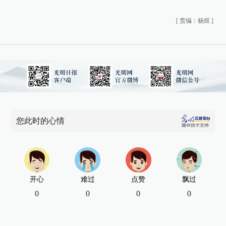
[
责编：杨煜
]
您此时的心情
开心
难过
点赞
飘过
0
0
0
0