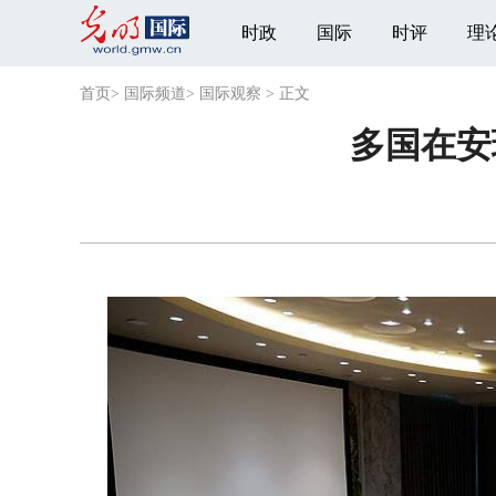
时政
国际
时评
理
首页
>
国际频道
>
国际观察
>
正文
多国在安