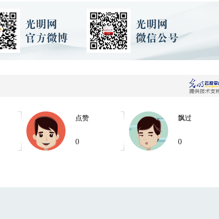
点赞
飘过
0
0