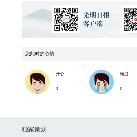
您此时的心情
开心
难过
0
0
独家策划