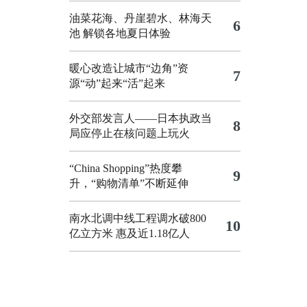
油菜花海、丹崖碧水、林海天
6
池 解锁各地夏日体验
暖心改造让城市“边角”资
7
源“动”起来“活”起来
外交部发言人——日本执政当
8
局应停止在核问题上玩火
“China Shopping”热度攀
9
升，“购物清单”不断延伸
南水北调中线工程调水破800
10
亿立方米 惠及近1.18亿人