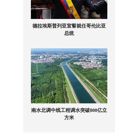
德拉埃斯普列亚宣誓就任哥伦比亚
总统
南水北调中线工程调水突破800亿立
方米