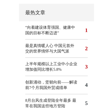
最热文章
“向着建设体育强国、健康中
1
国的目标不断迈进”
最是真情暖人心 中国元首外
2
交的世界情怀与大国气派
上半年规模以上工业中小企业
3
增加值同比增长5.8%
创新涌动，坚韧向前——解读
4
前7个月我国外贸成绩单
8月台风生成登陆全年最多 最
5
常在我国这些地方登陆