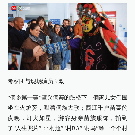
考察团与现场演员互动
“侗乡第一寨”肇兴侗寨的鼓楼下，侗家儿女们围
坐在火炉旁，唱着侗族大歌；西江千户苗寨的
夜晚，灯火如星，游客身穿苗族服饰，拍到
了“人生照片”；“村超”“村BA”“村马”等一个个村