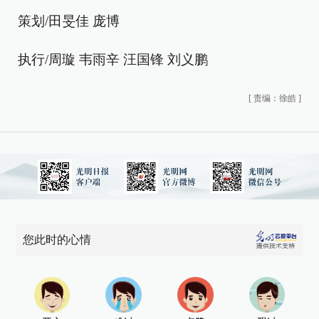
策划/田旻佳 庞博
执行/周璇 韦雨辛 汪国锋 刘义鹏
[
责编：徐皓
]
您此时的心情