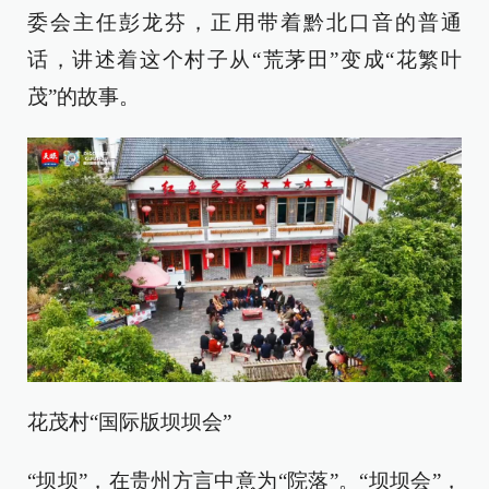
委会主任彭龙芬，正用带着黔北口音的普通
话，讲述着这个村子从“荒茅田”变成“花繁叶
茂”的故事。
花茂村“国际版坝坝会”
“坝坝”，在贵州方言中意为“院落”。“坝坝会”，