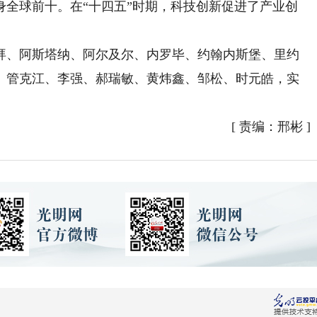
身全球前十。在“十四五”时期，科技创新促进了产业创
、阿斯塔纳、阿尔及尔、内罗毕、约翰内斯堡、里约
普、管克江、李强、郝瑞敏、黄炜鑫、邹松、时元皓，实
[
责编：邢彬
]