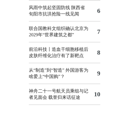
风雨中筑起坚固防线 陕西省
6
旬阳市抗洪抢险一线见闻
联合国教科文组织确认北京为
7
2029年“世界建筑之都”
前沿科技丨造血干细胞移植后
8
皮肤纤维化治疗有了新靶点
从“制造”到“智造”
外国游客为
9
啥爱上“中国购”？
神舟二十一号航天员乘组与记
10
者见面会 载誉归来话征途