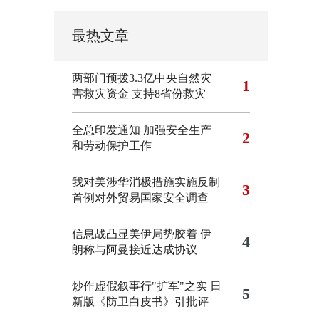
最热文章
两部门预拨3.3亿中央自然灾
1
害救灾资金 支持8省份救灾
全总印发通知 加强安全生产
2
和劳动保护工作
我对美涉华消极措施实施反制
3
首例对外贸易国家安全调查
信息战凸显美伊局势胶着
伊
4
朗称与阿曼接近达成协议
炒作虚假叙事行"扩军"之实
日
5
新版《防卫白皮书》引批评