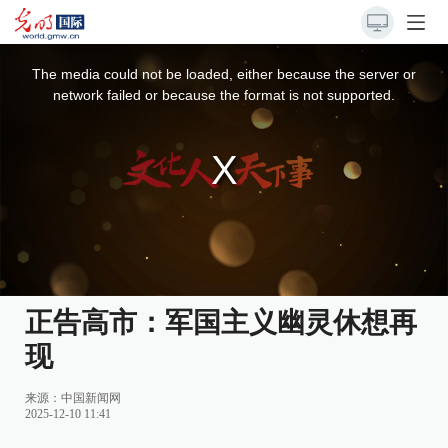
This
is
a
The media could not be loaded, either because the server or
modal
window.
network failed or because the format is not supported.
正告高市：军国主义幽灵休想再
现
来源：
中国新闻网
2025-12-10 11:41