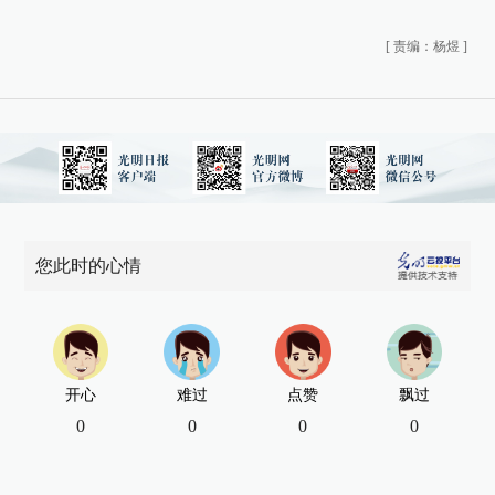
[
责编：杨煜
]
您此时的心情
开心
难过
点赞
飘过
0
0
0
0